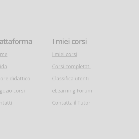
iattaforma
I miei corsi
ome
I miei corsi
ida
Corsi completati
gore didattico
Classifica utenti
gozio corsi
eLearning Forum
ntatti
Contatta il Tutor