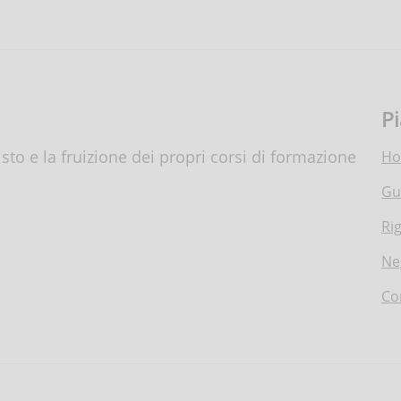
P
to e la fruizione dei propri corsi di formazione
H
Gu
Ri
Ne
Co