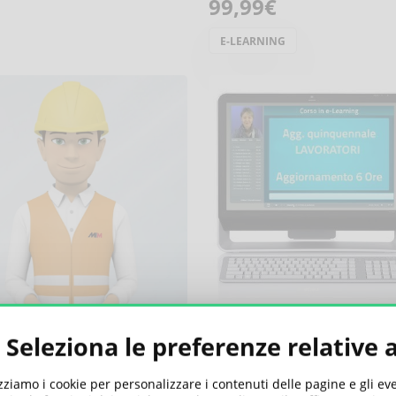
99,99€
E-LEARNING
 eLearning Lavoratori
Lavoratori Uffici digitali -
Seleziona le preferenze relative 
0€
Aggiornamento - 6 ore
80,00€
izziamo i cookie per personalizzare i contenuti delle pagine e gli e
OLA