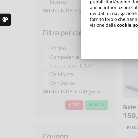
interna
pubblicitari/banner, for
anche informazioni sul m
Mostra tutte le sezioni
dei dati di navigazione
fornito loro o che hann
visione della
cookie po
Filtra per categoria
Bticino
Competenze personali
Cooperativa C.S.A.
De Monte
DynDevice
Mostra tutte le categorie
Suite
150
PERC
Coupon