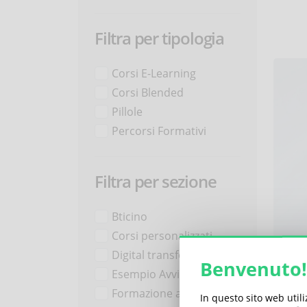
Filtra per tipologia
Corsi E-Learning
Corsi Blended
Pillole
Percorsi Formativi
Filtra per sezione
Bticino
Corsi personalizzati
Digital transformation
Corsi
Benvenuto!
1,0
Esempio Avvisi
Formazione aziendale
In questo sito web util
PILL