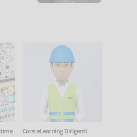
stima
Corsi eLearning Dirigenti