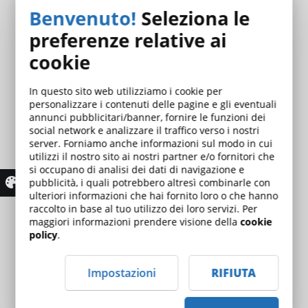
sicurezza nei luoghi di lavoro:
Benvenuto!
Seleziona le
analizzare le convinzioni e i
preferenze relative ai
comportamenti che mettono a rischio i
cookie
lavoratori sul lavoro;
ampliare la capacità di individuare la
In questo sito web utilizziamo i cookie per
sequenza di cause che possono
personalizzare i contenuti delle pagine e gli eventuali
annunci pubblicitari/banner, fornire le funzioni dei
provocare infortuni, incidenti e o
social network e analizzare il traffico verso i nostri
mancati incidenti;
server. Forniamo anche informazioni sul modo in cui
utilizzi il nostro sito ai nostri partner e/o fornitori che
comprendere la rete di relazioni che
si occupano di analisi dei dati di navigazione e
consente al lavoratore di rispettare i
pubblicità, i quali potrebbero altresì combinarle con
propri obblighi;
ulteriori informazioni che hai fornito loro o che hanno
raccolto in base al tuo utilizzo dei loro servizi. Per
valorizzare il lavoratore come
maggiori informazioni prendere visione della
cookie
collaboratore di sicurezza, capace di
policy
.
influire e influenzare il sistema di
organizzazione della sicurezza;
Impostazioni
RIFIUTA
fornire strumenti comunicativi utili a
trasformare un evento critico in