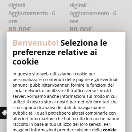
digitali -
digitali -
Aggiornamento - 6
Aggiornamento - 6
ore
ore
80,00€
80,00€
Benvenuto!
Seleziona le
E-LEARNING
E-LEARNING
preferenze relative ai
cookie
In questo sito web utilizziamo i cookie per
personalizzare i contenuti delle pagine e gli eventuali
annunci pubblicitari/banner, fornire le funzioni dei
social network e analizzare il traffico verso i nostri
server. Forniamo anche informazioni sul modo in cui
utilizzi il nostro sito ai nostri partner e/o fornitori che
si occupano di analisi dei dati di navigazione e
pubblicità, i quali potrebbero altresì combinarle con
Suite Microsoft Office
ulteriori informazioni che hai fornito loro o che hanno
150,00€
raccolto in base al tuo utilizzo dei loro servizi. Per
maggiori informazioni prendere visione della
cookie