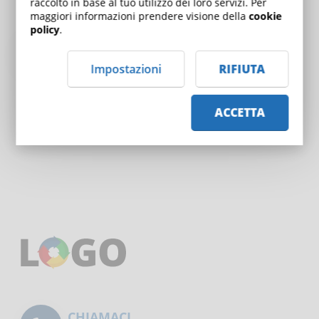
raccolto in base al tuo utilizzo dei loro servizi. Per
150,00€
maggiori informazioni prendere visione della
cookie
policy
.
PERCORSO FORMATIVO
Impostazioni
RIFIUTA
Corsi: 7 / 7
ACCETTA
1
CHIAMACI