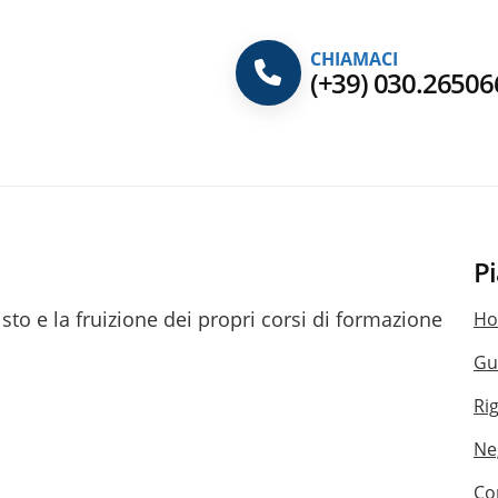
CHIAMACI
(+39) 030.26506
P
to e la fruizione dei propri corsi di formazione
H
Gu
Ri
Ne
Co