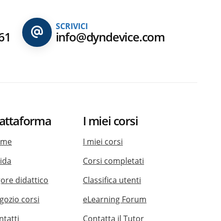
SCRIVICI
61
info@dyndevice.com
iattaforma
I miei corsi
ome
I miei corsi
ida
Corsi completati
gore didattico
Classifica utenti
gozio corsi
eLearning Forum
ntatti
Contatta il Tutor