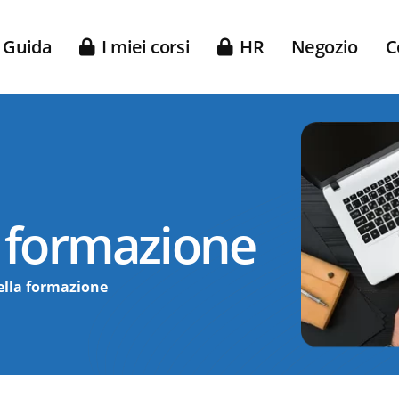
Guida
I miei corsi
HR
Negozio
C
a formazione
della formazione