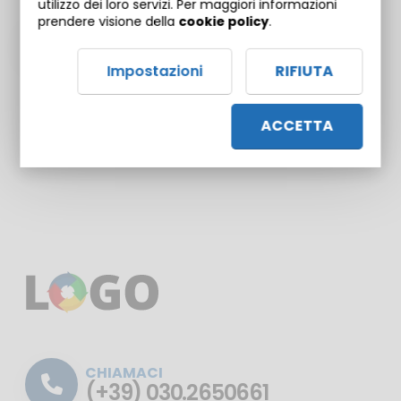
utilizzo dei loro servizi. Per maggiori informazioni
prendere visione della
cookie policy
.
PERCORSO FORMATIVO
Impostazioni
RIFIUTA
Corsi: 7 / 7
1
ACCETTA
CHIAMACI
(+39) 030.2650661