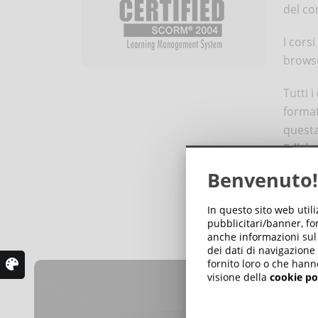
del co
I corsi
browse
Tutti i
format
questa
Editio
Benvenuto!
La p
In questo sito web util
pubblicitari/banner, for
anche informazioni sul m
dei dati di navigazione
fornito loro o che hann
visione della
cookie po