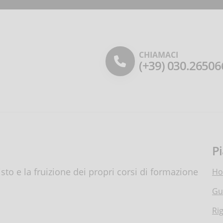
CHIAMACI
(+39) 030.26506
P
to e la fruizione dei propri corsi di formazione
H
Gu
Ri