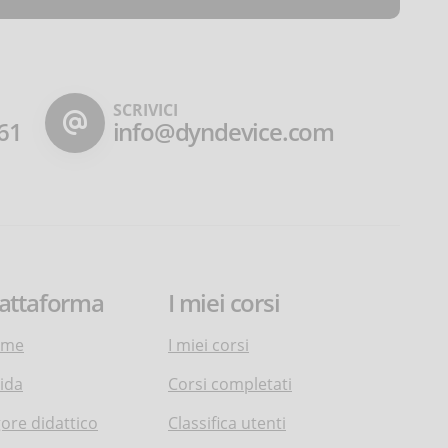
SCRIVICI
61
info@dyndevice.com
iattaforma
I miei corsi
ome
I miei corsi
ida
Corsi completati
gore didattico
Classifica utenti