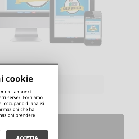
ai cookie
ia Media S.p.A.
ventuali annunci
ostri server. Forniamo
 si occupano di analisi
formazioni che hai
ormazioni prendere
ACCETTA