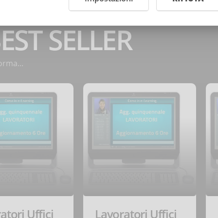
BEST SELLER
orma...
atori Uffici
Lavoratori Uffici