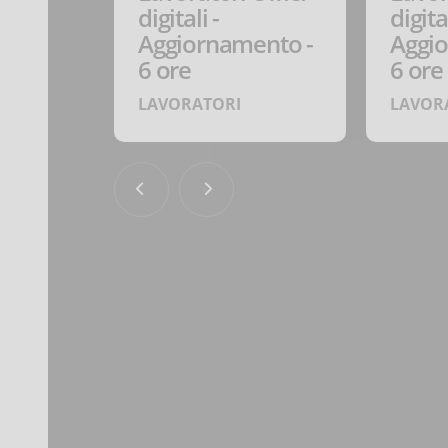
digitali -
digital
ento -
Aggiornamento -
Aggi
6 ore
6 ore
LAVORATORI
LAVOR