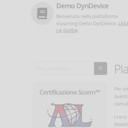
Demo DynDevice
Benvenuto nella piattaforma
eLearning Demo DynDevice.
LEG
LA GUIDA
Pi
Per ut
Certificazione Scorm™
questo
consul
I cors
didatt