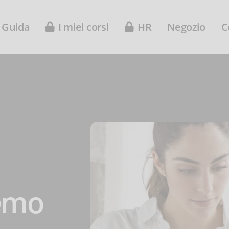
Guida
I miei corsi
HR
Negozio
C
emo