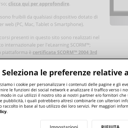
rso;
clicca qui per approfondire
.
 sono fruibili da qualsiasi dispositivo dotato di
r web (PC, Mac, Tablet o Smartphone).
 corsi presenti in questo sito sono realizzati nel
o internazionale per l'eLearning SCORM™;
 piattaforma è
certificata SCORM™ 2004 3rd
n
.
Seleziona le preferenze relative 
iattaforma e-Learning
DynDevice
è un servizio di
Mega Ital
izziamo i cookie per personalizzare i contenuti delle pagine e gli e
nire le funzioni dei social network e analizzare il traffico verso i n
odo in cui utilizzi il nostro sito ai nostri partner e/o fornitori che
 e pubblicità, i quali potrebbero altresì combinarle con ulteriori in
o raccolto in base al tuo utilizzo dei loro servizi. Per maggiori inf
licy
.
Impostazioni
RIFIUTA