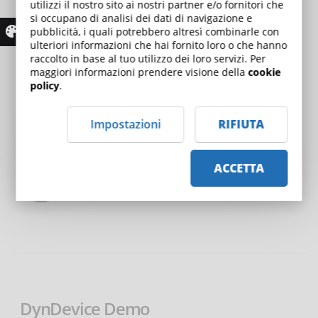
utilizzi il nostro sito ai nostri partner e/o fornitori che
si occupano di analisi dei dati di navigazione e
pubblicità, i quali potrebbero altresì combinarle con
ulteriori informazioni che hai fornito loro o che hanno
raccolto in base al tuo utilizzo dei loro servizi. Per
maggiori informazioni prendere visione della
cookie
policy
.
CHIAMACI
Impostazioni
RIFIUTA
(+39) 030.2650661
ACCETTA
SCRIVICI
info@dyndevice.com
DynDevice Demo